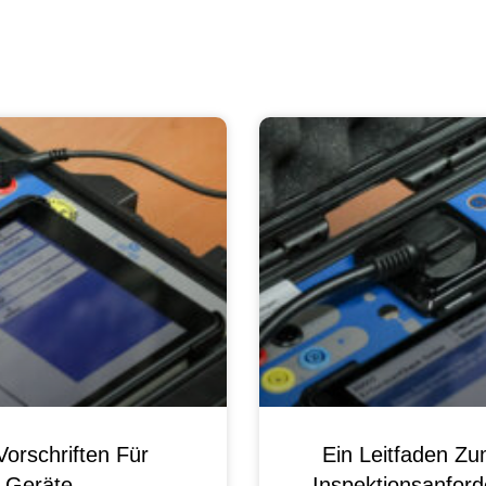
orschriften Für
Ein Leitfaden Z
e Geräte
Inspektionsanford