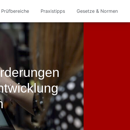
Prüfbereiche
Praxistipps
Gesetze & Normen
rderungen
twicklung
n