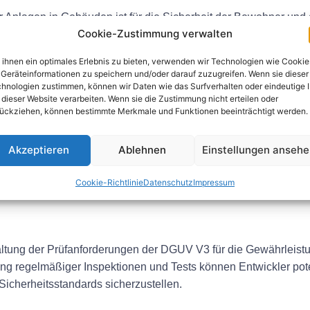
er Anlagen in Gebäuden ist für die Sicherheit der Bewohner un
Cookie-Zustimmung verwalten
g hilft dabei, potenzielle Gefahren zu erkennen und sicherzu
e Durchführung von DGUV V3-Prüfungen während der Entwicklu
ihnen ein optimales Erlebnis zu bieten, verwenden wir Technologien wie Cookie
ur sicher ist und den gesetzlichen Anforderungen entspricht.
Geräteinformationen zu speichern und/oder darauf zuzugreifen. Wenn sie dieser
hnologien zustimmen, können wir Daten wie das Surfverhalten oder eindeutige 
nforderungen der DGUV V3
 dieser Website verarbeiten. Wenn sie die Zustimmung nicht erteilen oder
ückziehen, können bestimmte Merkmale und Funktionen beeinträchtigt werden.
V V3 sind regelmäßige Inspektionen und Prüfungen elektrischer
Akzeptieren
Ablehnen
Einstellungen anseh
hgeführt, das die Sicherheit der Anlagen beurteilt und mögliche
mit zertifizierten Prüfstellen unerlässlich, um sicherzustellen
Cookie-Richtlinie
Datenschutz
Impressum
ltung der Prüfanforderungen der DGUV V3 für die Gewährleistun
ng regelmäßiger Inspektionen und Tests können Entwickler po
Sicherheitsstandards sicherzustellen.