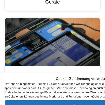
Geräte
Ein Leitfaden Zum Verständnis Des
Cookie-Zustimmung verwalt
DGUV V3 -Inspektionsanforderungen
Um ihnen ein optimales Erlebnis zu bieten, verwenden wir Technologien wie
speichern und/oder darauf zuzugreifen. Wenn sie dieser Technologien zust
Für Elektrische Geräte
Surfverhalten oder eindeutige IDs auf dieser Website verarbeiten. Wenn sie d
zurückziehen, können bestimmte Merkmale und Funktionen beeinträchtigt w