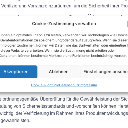
Verifizierung Vorrang einzuräumen, um die Sicherheit ihrer Pr
er ordnungsgemäßen Überprüf
Cookie-Zustimmung verwalten
he Auswirkungen auf die Sicherheit tragbarer Elektrogeräte. 
ihnen ein optimales Erlebnis zu bieten, verwenden wir Technologien wie Cookie
teller das Risiko von Unfällen und Fehlfunktionen minimieren. 
Geräteinformationen zu speichern und/oder darauf zuzugreifen. Wenn sie dieser
hnologien zustimmen, können wir Daten wie das Surfverhalten oder eindeutige 
hafft Vertrauen bei den Kunden.
 dieser Website verarbeiten. Wenn sie die Zustimmung nicht erteilen oder
ückziehen, können bestimmte Merkmale und Funktionen beeinträchtigt werden.
rprüfung den Herstellern helfen, kostspielige Rückrufe und r
odukte können Hersteller ihr Engagement für Sicherheit und Konf
Akzeptieren
Ablehnen
Einstellungen anseh
ren kann.
Cookie-Richtlinie
Datenschutz
Impressum
 ordnungsgemäße Überprüfung für die Gewährleistung der Siche
ltung von Sicherheitsstandards und -vorschriften können Herst
 wichtig, der Verifizierung im Rahmen ihres Produktentwicklung
 gewährleisten.