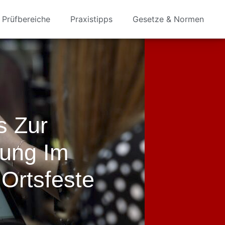
Prüfbereiche
Praxistipps
Gesetze & Normen
s Zur
nung Im
 Ortsfeste