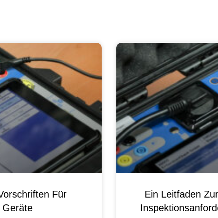
orschriften Für
Ein Leitfaden Z
e Geräte
Inspektionsanford