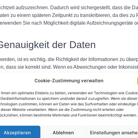
chtzeit aufzuzeichnen. Dadurch wird sichergestellt, dass die Da
aten zu einem späteren Zeitpunkt zu transkribieren, da dies zu
erwenden Sie nach Möglichkeit digitale Aufzeichnungsgeräte od
Genauigkeit der Daten
rden, ist es wichtig, die Richtigkeit der Informationen zu üb
n, dass sie korrekt sind. Wenn es Abweichungen oder Inkonsist
rotokoll aufzeichnen. Dies trägt dazu bei, die Integrität des 
Cookie-Zustimmung verwalten
 Informationen hinzu
ihnen ein optimales Erlebnis zu bieten, verwenden wir Technologien wie Cookie
Geräteinformationen zu speichern und/oder darauf zuzugreifen. Wenn sie dieser
sprotokoll darauf, alle relevanten Informationen anzugeben, d
hnologien zustimmen, können wir Daten wie das Surfverhalten oder eindeutige 
 dieser Website verarbeiten. Wenn sie die Zustimmung nicht erteilen oder
hlichen Messungen und Beobachtungen, sondern auch alle rel
ückziehen, können bestimmte Merkmale und Funktionen beeinträchtigt werden.
ationen, die sich auf die aufgezeichneten Daten auswirken könn
e Interpretation der Daten.
Akzeptieren
Ablehnen
Einstellungen anseh