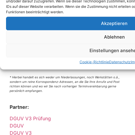
und/oder darauf zuzugreifen. Wenn sie dieser Technologien zustimmen, könn
IDs auf dieser Website verarbeiten. Wenn sie die Zustimmung nicht erteile
Funktionen beeinträchtigt werden.
Akzeptieren
Unsere Korrespondenz-Adressen*:
Ablehnen
Berlin
Wittestraße 30k, 13509 Berlin
Einstellungen anseh
+49 (0)30 4357 25 11
berlin@e-service-check.de
Cookie-Richtlinie
Datenschutz
Im
* Hierbei handelt es sich weder um Niederlassungen, noch Werkstätten o.ä.,
sondern um reine Korrespondenz-Adressen, an die Sie Ihre Anrufe und Post
richten können und wo wir Sie nach vorheriger Terminvereinbarung gerne
persönlich empfangen.
Partner:
DGUV V3 Prüfung
DGUV
DGUV V3