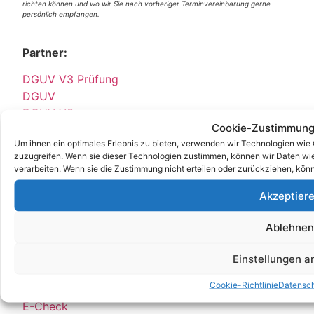
richten können und wo wir Sie nach vorheriger Terminvereinbarung gerne
persönlich empfangen.
Partner:
DGUV V3 Prüfung
DGUV
DGUV V3
Cookie-Zustimmung
Stellenangebot
Um ihnen ein optimales Erlebnis zu bieten, verwenden wir Technologien wie
Job
zuzugreifen. Wenn sie dieser Technologien zustimmen, können wir Daten wie 
E Service GmbH
verarbeiten. Wenn sie die Zustimmung nicht erteilen oder zurückziehen, kö
E Check GmbH
Akzeptier
E Service Check Expert
E Service Check Partners
Ablehnen
Einstellungen 
Empfehlungen:
Cookie-Richtlinie
Datensc
E Check Partner Expert
E-Check