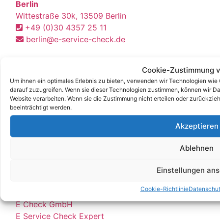
Berlin
Wittestraße 30k, 13509 Berlin
+49 (0)30 4357 25 11
berlin@e-service-check.de
* Hierbei handelt es sich weder um Niederlassungen, noch Werkstätten o.ä.,
Cookie-Zustimmung v
sondern um reine Korrespondenz-Adressen, an die Sie Ihre Anrufe und Post
Um ihnen ein optimales Erlebnis zu bieten, verwenden wir Technologien wie
richten können und wo wir Sie nach vorheriger Terminvereinbarung gerne
persönlich empfangen.
darauf zuzugreifen. Wenn sie dieser Technologien zustimmen, können wir Dat
Website verarbeiten. Wenn sie die Zustimmung nicht erteilen oder zurückz
beeinträchtigt werden.
Partner:
Akzeptieren
DGUV V3 Prüfung
DGUV
Ablehnen
DGUV V3
Stellenangebot
Einstellungen an
Job
Cookie-Richtlinie
Datenschu
E Service GmbH
E Check GmbH
E Service Check Expert