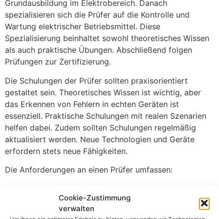
Grundausbildung im Elektrobereich. Danach
spezialisieren sich die Prüfer auf die Kontrolle und
Wartung elektrischer Betriebsmittel. Diese
Spezialisierung beinhaltet sowohl theoretisches Wissen
als auch praktische Übungen. Abschließend folgen
Prüfungen zur Zertifizierung.
Die Schulungen der Prüfer sollten praxisorientiert
gestaltet sein. Theoretisches Wissen ist wichtig, aber
das Erkennen von Fehlern in echten Geräten ist
essenziell. Praktische Schulungen mit realen Szenarien
helfen dabei. Zudem sollten Schulungen regelmäßig
aktualisiert werden. Neue Technologien und Geräte
erfordern stets neue Fähigkeiten.
Die Anforderungen an einen Prüfer umfassen:
Abgeschlossene Ausbildung im Elektrobereich
Cookie-Zustimmung
Spezialisierung auf Prüfmethoden
verwalten
Regelmäßige Weiterbildung
Um ihnen ein optimales Erlebnis zu bieten, verwenden wir Technologien