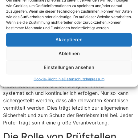
Praktische Erfahrung mit Prüfgeräten
wie Cookies, um Geräteinformationen zu speichern und/oder darauf
Diese Kriterien gewährleisten, dass nur gut ausgebildete
zuzugreifen. Wenn sie dieser Technologien zustimmen, können wir Daten
wie das Surfverhalten oder eindeutige IDs auf dieser Website verarbeiten.
Fachkräfte Prüfungen durchführen. Dadurch wird eine
Wenn sie die Zustimmung nicht erteilen oder zurückziehen, können
hohe Sicherheit und Zuverlässigkeit erreicht.
bestimmte Merkmale und Funktionen beeinträchtigt werden.
Auch die Zusammenarbeit im Team ist wichtig.
Akzeptieren
Erfahrene Prüfer sollten ihr Wissen weitergeben. Dies
fördert den Austausch und das Lernen voneinander.
Ablehnen
Zudem wird die Qualität der Prüfungen erhöht. Ein
starkes Team ist somit ein wesentlicher Faktor für den
Einstellungen ansehen
Erfolg.
Cookie-Richtlinie
Datenschutz
Impressum
Abschließend sollte die Schulung der Prüfer
systematisch und kontinuierlich erfolgen. Nur so kann
sichergestellt werden, dass alle relevanten Kenntnisse
vermittelt werden. Dies trägt letztlich zur allgemeinen
Sicherheit und zum Schutz der Betriebsmittel bei. Jeder
Prüfer trägt somit eine große Verantwortung.
Die Rolle von Prüfstellen