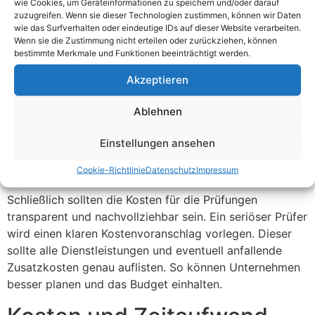
wie Cookies, um Geräteinformationen zu speichern und/oder darauf
andere Unternehmen im Nürnberger Land zu wenden.
zuzugreifen. Wenn sie dieser Technologien zustimmen, können wir Daten
Diese können oft wertvolle Hinweise und Empfehlungen
wie das Surfverhalten oder eindeutige IDs auf dieser Website verarbeiten.
Wenn sie die Zustimmung nicht erteilen oder zurückziehen, können
geben.
bestimmte Merkmale und Funktionen beeinträchtigt werden.
Ein weiterer wichtiger Aspekt ist die technische
Akzeptieren
Ausstattung des Prüfers. Moderne Prüfgeräte und -
software sind notwendig, um präzise und zuverlässige
Ablehnen
Ergebnisse zu erzielen. Es ist ratsam, sich vorab über
die verwendete Technik zu informieren. Einige
Einstellungen ansehen
Prüffirmen bieten auch die Möglichkeit, sich die Geräte
Cookie-Richtlinie
Datenschutz
Impressum
und Methoden vor Ort anzusehen.
Schließlich sollten die Kosten für die Prüfungen
transparent und nachvollziehbar sein. Ein seriöser Prüfer
wird einen klaren Kostenvoranschlag vorlegen. Dieser
sollte alle Dienstleistungen und eventuell anfallende
Zusatzkosten genau auflisten. So können Unternehmen
besser planen und das Budget einhalten.