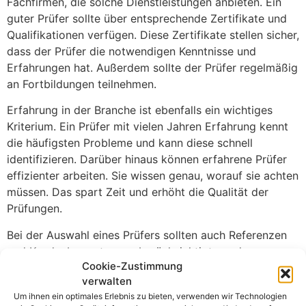
Fachfirmen, die solche Dienstleistungen anbieten. Ein
guter Prüfer sollte über entsprechende Zertifikate und
Qualifikationen verfügen. Diese Zertifikate stellen sicher,
dass der Prüfer die notwendigen Kenntnisse und
Erfahrungen hat. Außerdem sollte der Prüfer regelmäßig
an Fortbildungen teilnehmen.
Erfahrung in der Branche ist ebenfalls ein wichtiges
Kriterium. Ein Prüfer mit vielen Jahren Erfahrung kennt
die häufigsten Probleme und kann diese schnell
identifizieren. Darüber hinaus können erfahrene Prüfer
effizienter arbeiten. Sie wissen genau, worauf sie achten
müssen. Das spart Zeit und erhöht die Qualität der
Prüfungen.
Bei der Auswahl eines Prüfers sollten auch Referenzen
und Kundenbewertungen berücksichtigt werden.
Cookie-Zustimmung
Positive Bewertungen und Empfehlungen von anderen
verwalten
Unternehmen sind oft ein guter Indikator für die Qualität
Um ihnen ein optimales Erlebnis zu bieten, verwenden wir Technologien
der Dienstleistungen. Es kann hilfreich sein, sich an