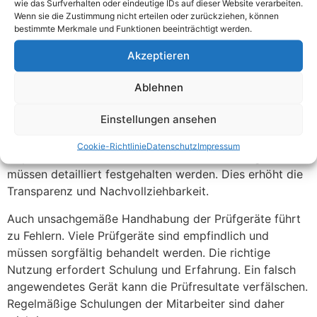
wie das Surfverhalten oder eindeutige IDs auf dieser Website verarbeiten.
regelmäßig kalibriert werden, um genaue Werte zu
Wenn sie die Zustimmung nicht erteilen oder zurückziehen, können
liefern. Alte oder unkalibrierte Geräte können falsche
bestimmte Merkmale und Funktionen beeinträchtigt werden.
Ergebnisse zeigen. Regelmäßige Wartung und
Akzeptieren
Kalibrierung der Prüfgeräte sind daher unerlässlich.
Ablehnen
Die Vernachlässigung der Dokumentation ist ebenfalls
ein häufiger Fehler. Ohne exakte Protokolle haben
Einstellungen ansehen
Unternehmen keinen Nachweis über den Zustand ihrer
Geräte. Fehlende Dokumentation kann bei Audits oder
Cookie-Richtlinie
Datenschutz
Impressum
Inspektionen zu Problemen führen. Alle Prüfungen
müssen detailliert festgehalten werden. Dies erhöht die
Transparenz und Nachvollziehbarkeit.
Auch unsachgemäße Handhabung der Prüfgeräte führt
zu Fehlern. Viele Prüfgeräte sind empfindlich und
müssen sorgfältig behandelt werden. Die richtige
Nutzung erfordert Schulung und Erfahrung. Ein falsch
angewendetes Gerät kann die Prüfresultate verfälschen.
Regelmäßige Schulungen der Mitarbeiter sind daher