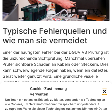
Typische Fehlerquellen und
wie man sie vermeidet
Einer der häufigsten Fehler bei der DGUV V3 Prüfung ist
die unzureichende Sichtprüfung. Manchmal übersehen
Prüfer sichtbare Schäden an Kabeln oder Steckern. Dies
kann schwerwiegende Folgen haben, wenn ein defektes
Gerät weiter genutzt wird. Eine gründliche visuelle
Kontrolle kann viele Probleme frühzeitig erkennen. Es ist
wichtig, auf kleinste Details zu achten.
Cookie-Zustimmung
verwalten
Ein weiterer typischer Fehler ist die fehlerhafte Messung
Um ihnen ein optimales Erlebnis zu bieten, verwenden wir Technologien
elektrischer Werte. Hierzu zählen Isolationswiderstand
wie Cookies, um Geräteinformationen zu speichern und/oder darauf
zuzugreifen. Wenn sie dieser Technologien zustimmen, können wir Daten
und Schutzleiterprüfung. Messgeräte müssen