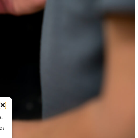
s,
IDs