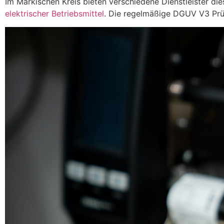
Im Märkischen Kreis bieten verschiedene Dienstleister dies
elektrischer Betriebsmittel
. Die regelmäßige DGUV V3 Prüfu