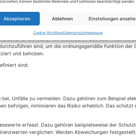
ückziehen, können bestimmte Merkmale und Funktionen beeinträchtigt werden.
Akzeptieren
Ablehnen
Einstellungen anseh
ach VDE 0701 und VDE 0702
Cookie-Richtlinie
Datenschutz
Impressum
dend für die Sicherheit elektrischer Betriebsmittel. Sie so
urchzuführen sind, um die ordnungsgemäße Funktion der Ger
iziert und behoben.
finiert sind:
u bei, Unfälle zu vermeiden. Dazu gehören zum Beispiel ele
 befolgen, minimieren das Risiko erheblich. Das schützt n
swerte erfasst. Dazu gehören beispielsweise der Schutzle
Grenzwerten verglichen. Werden Abweichungen festgestell