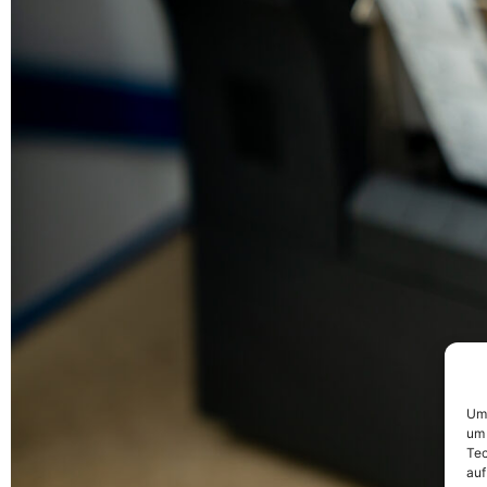
Um 
um 
Tec
auf