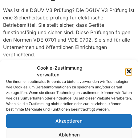
Was ist die DGUV V3 Prüfung? Die DGUV V3 Prüfung ist
eine Sicherheitsüberprüfung für elektrische
Betriebsmittel. Sie stellt sicher, dass Geräte
funktionsfähig und sicher sind. Diese Prüfungen folgen
den Normen VDE 0701 und VDE 0702. Sie sind für alle
Unternehmen und öffentlichen Einrichtungen
verpflichtend.
Wie oft müssen die Prüfungen durchgeführt werden?
Cookie-Zustimmung
Die Häufigkeit der Prüfungen hängt von der Art der
verwalten
Geräte und deren Nutzung ab.
Um ihnen ein optimales Erlebnis zu bieten, verwenden wir Technologien
wie Cookies, um Geräteinformationen zu speichern und/oder darauf
Alle 6 Monate: Handgeräte
zuzugreifen. Wenn sie dieser Technologien zustimmen, können wir Daten
wie das Surfverhalten oder eindeutige IDs auf dieser Website verarbeiten.
Alle 12 Monate: Ortsfeste Geräte
Wenn sie die Zustimmung nicht erteilen oder zurückziehen, können
Alle 24 Monate: Geräte mit geringem Risiko
bestimmte Merkmale und Funktionen beeinträchtigt werden.
Regelmäßige Inspektionen sind wichtig, um die
Akzeptieren
Sicherheit zu gewährleisten.
Wer darf die DGUV V3 Prüfung durchführen? Nur
Ablehnen