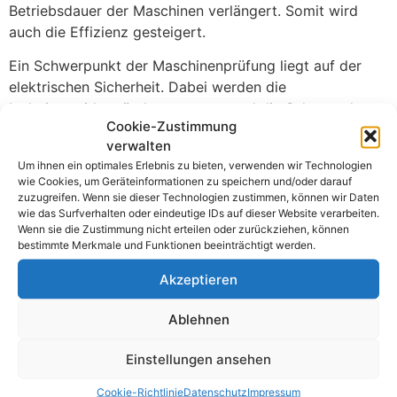
Betriebsdauer der Maschinen verlängert. Somit wird
auch die Effizienz gesteigert.
Ein Schwerpunkt der Maschinenprüfung liegt auf der
elektrischen Sicherheit. Dabei werden die
Isolationswiderstände gemessen und die Schutzerdung
Cookie-Zustimmung
überprüft. Weitere häufige Prüfkriterien sind:
verwalten
Überprüfung der Not-Aus-Schaltungen
Um ihnen ein optimales Erlebnis zu bieten, verwenden wir Technologien
wie Cookies, um Geräteinformationen zu speichern und/oder darauf
Kontrolle der elektrischen Steuerungen
zuzugreifen. Wenn sie dieser Technologien zustimmen, können wir Daten
Funktionsprüfung aller beweglichen Teile
wie das Surfverhalten oder eindeutige IDs auf dieser Website verarbeiten.
Bewertung der Maschinenleistung unter Last
Wenn sie die Zustimmung nicht erteilen oder zurückziehen, können
bestimmte Merkmale und Funktionen beeinträchtigt werden.
Diese Maßnahmen gewährleisten, dass die Maschinen
sicher und effizient arbeiten.
Akzeptieren
Die VDE-Standards bieten einen klaren Rahmen für die
Ablehnen
Maschinenprüfung. Jede Maschine wird gemäß diesen
Vorgaben systematisch getestet. In Schopfheim haben
Einstellungen ansehen
sich diese Standards als äußerst zuverlässig erwiesen.
Unternehmen verlassen sich auf die VDE-Prüfungen, um
Cookie-Richtlinie
Datenschutz
Impressum