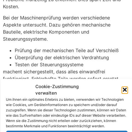
Kosten.
Bei der Maschinenprüfung werden verschiedene
Aspekte untersucht. Dazu gehören mechanische
Bauteile, elektrische Komponenten und
Steuerungssysteme.
Prüfung der mechanischen Teile auf Verschleiß
Überprüfung der elektrischen Verdrahtung
Testen der Steuerungssysteme
machent sichergestellt, dass alles einwandfrei
funktioniert. Fehlerhafte Teile werden sofort ersetzt.
Cookie-Zustimmung
Ein besonderer Fokus liegt auf der Prüfung von
verwalten
Produktionsmaschinen. Diese Maschinen sind oft das
Um ihnen ein optimales Erlebnis zu bieten, verwenden wir Technologien
Herzstück eines Unternehmens und müssen zuverlässig
wie Cookies, um Geräteinformationen zu speichern und/oder darauf
zuzugreifen. Wenn sie dieser Technologien zustimmen, können wir Daten
funktionieren. Eine fehlerhafte Produktionsmaschine
wie das Surfverhalten oder eindeutige IDs auf dieser Website verarbeiten.
kann nicht nur den gesamten Betrieb lahmlegen,
Wenn sie die Zustimmung nicht erteilen oder zurückziehen, können
sondern auch hohe Kosten verursachen. Regelmäßige
bestimmte Merkmale und Funktionen beeinträchtigt werden.