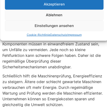
Prüfungen erhöhen die Lebensdauer der Maschinen und
Akzeptieren
verhindern teure Ausfälle. Dokumentationen sind
entscheidend für die Überwachung des Zustands der
Ablehnen
Maschinen.
Einstellungen ansehen
Auch Sicherheitsvorrichtungen an Maschinen werden
regelmäßig geprüft. Dazu gehören Not-Aus-Schalter,
Cookie-Richtlinie
Datenschutz
Impressum
Sicherheitsverkleidungen und Sensoren. Diese
Komponenten müssen in einwandfreiem Zustand sein,
um Unfälle zu vermeiden. Jede noch so kleine
Fehlfunktion kann schwere Folgen haben. Daher ist die
regelmäßige Überprüfung dieser
Sicherheitsmechanismen unabdingbar.
Schließlich hilft die Maschinenprüfung, Energieeffizienz
zu steigern. Ältere oder schlecht gewartete Maschinen
verbrauchen oft mehr Energie. Durch regelmäßige
Wartung und Prüfung werden die Maschinen effizienter.
Unternehmen können so Energiekosten sparen und
gleichzeitig die Umwelt schützen.