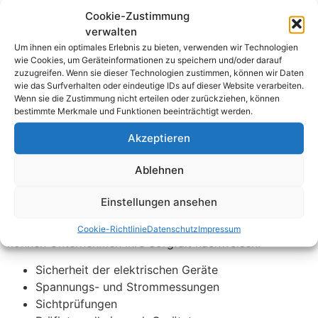
die Sicherheit gefährden. Auch der Zustand von Kabeln
Cookie-Zustimmung
und Steckdosen wird kontrolliert.
verwalten
Die Prüfungen werden regelmäßig wiederholt. Je nach
Um ihnen ein optimales Erlebnis zu bieten, verwenden wir Technologien
wie Cookies, um Geräteinformationen zu speichern und/oder darauf
Gerätetyp sind unterschiedliche Prüfintervalle
zuzugreifen. Wenn sie dieser Technologien zustimmen, können wir Daten
vorgesehen. Mobile Geräte werden häufiger überprüft
wie das Surfverhalten oder eindeutige IDs auf dieser Website verarbeiten.
als stationäre Anlagen. Die Häufigkeit der Prüfungen ist
Wenn sie die Zustimmung nicht erteilen oder zurückziehen, können
bestimmte Merkmale und Funktionen beeinträchtigt werden.
in den Vorschriften festgelegt. Regelmäßige Prüfungen
garantieren dauerhafte Sicherheit.
Akzeptieren
Nach jeder Prüfung wird ein
Prüfprotokoll
erstellt.
Ablehnen
Dieses Protokoll dokumentiert alle Messergebnisse und
Sichtprüfungen. Es dient als Nachweis der
Einstellungen ansehen
durchgeführten Prüfungen. Bei Kontrollen durch die
Behörden muss das Protokoll vorgelegt werden. So
Cookie-Richtlinie
Datenschutz
Impressum
können Unternehmen ihre Sorgfalt nachweisen.
Sicherheit der elektrischen Geräte
Spannungs- und Strommessungen
Sichtprüfungen