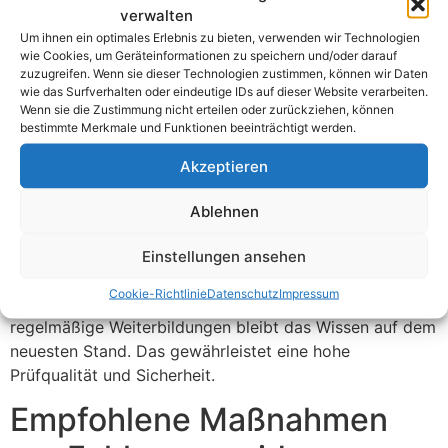
und Reparaturen.
verwalten
Um ihnen ein optimales Erlebnis zu bieten, verwenden wir Technologien
Die Umgebung der Anlage spielt auch eine Rolle. Oft
wie Cookies, um Geräteinformationen zu speichern und/oder darauf
wird nicht überprüft, ob der Aufstellungsort sicher ist.
zuzugreifen. Wenn sie dieser Technologien zustimmen, können wir Daten
wie das Surfverhalten oder eindeutige IDs auf dieser Website verarbeiten.
Feuchtigkeit, Staub oder fehlende Belüftung können die
Wenn sie die Zustimmung nicht erteilen oder zurückziehen, können
Funktion der elektrischen Anlage beeinträchtigen.
bestimmte Merkmale und Funktionen beeinträchtigt werden.
Deshalb sollte die Umgebung immer in die Prüfung
Akzeptieren
einbezogen werden. So wird sichergestellt, dass die
Anlage optimal betrieben werden kann.
Ablehnen
Fehlende Schulungen der Prüfer führen ebenfalls zu
Mängeln. Nur gut ausgebildete Fachkräfte sind in der
Einstellungen ansehen
Lage, die Prüfungen korrekt durchzuführen. Sie kennen
Cookie-Richtlinie
Datenschutz
Impressum
die relevanten Vorschriften und Normen. Durch
regelmäßige Weiterbildungen bleibt das Wissen auf dem
neuesten Stand. Das gewährleistet eine hohe
Prüfqualität und Sicherheit.
Empfohlene Maßnahmen