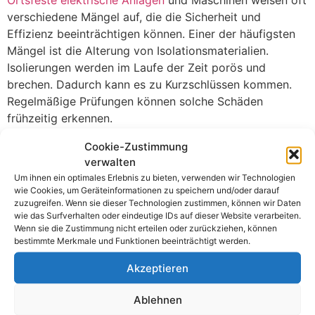
verschiedene Mängel auf, die die Sicherheit und
Effizienz beeinträchtigen können. Einer der häufigsten
Mängel ist die Alterung von Isolationsmaterialien.
Isolierungen werden im Laufe der Zeit porös und
brechen. Dadurch kann es zu Kurzschlüssen kommen.
Regelmäßige Prüfungen können solche Schäden
frühzeitig erkennen.
Ein weiterer häufiger Mangel ist die unsachgemäße
Cookie-Zustimmung
Installation. Wenn elektrische Anlagen nicht nach den
verwalten
vorgeschriebenen Normen installiert werden, können
Um ihnen ein optimales Erlebnis zu bieten, verwenden wir Technologien
wie Cookies, um Geräteinformationen zu speichern und/oder darauf
gefährliche Situationen entstehen. Beispiele sind lose
zuzugreifen. Wenn sie dieser Technologien zustimmen, können wir Daten
Verbindungen und fehlerhafte Verdrahtung. Diese Fehler
wie das Surfverhalten oder eindeutige IDs auf dieser Website verarbeiten.
führen oft zu Überhitzung und Brandgefahr. Kompetente
Wenn sie die Zustimmung nicht erteilen oder zurückziehen, können
bestimmte Merkmale und Funktionen beeinträchtigt werden.
Fachkräfte sollten immer die Installation vornehmen.
Akzeptieren
Verschmutzung und Feuchtigkeit sind ebenfalls große
Probleme. Staub, Schmutz und Feuchtigkeit können
Ablehnen
Kontaktprobleme verursachen und die Funktion